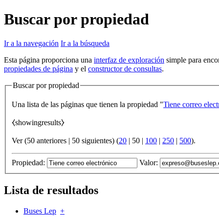
Buscar por propiedad
Ir a la navegación
Ir a la búsqueda
Esta página proporciona una
interfaz de exploración
simple para encon
propiedades de página
y el
constructor de consultas
.
Buscar por propiedad
Una lista de las páginas que tienen la propiedad "
Tiene correo elect
⧼showingresults⧽
Ver (
50 anteriores
|
50 siguientes
) (
20
|
50
|
100
|
250
|
500
).
Propiedad:
Valor:
Lista de resultados
Buses Lep
+