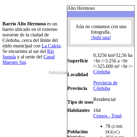
Alto Hermoso
Barrio Alto Hermoso
es un
Aún no contamos con una
barrio ubicado en el extremo
fotografía.
noroeste de la ciudad de
¡Subí una!
Córdoba, cerca del límite del
ejido municipal con
La Calera
.
Se encuentra al sur del
Río
0,3256 km²
32,56 ha
Suquía
y al oeste del
Canal
Superficie
<br />3.256 a <br
Maestro Sur
.
/>325.600 m² <br />
Córdoba
Publicidad
Localidad
Provincia de
Provincia
Córdoba
Residencial
Tipo de usos
Habitantes
164
Censos - Total
:
78
(2.008,
Población
DGEyC)