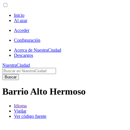
Inicio
Al azar
Acceder
Configuración
Acerca de NuestraCiudad
Descargos
NuestraCiudad
Buscar
Barrio Alto Hermoso
Idioma
Vigilar
Ver código fuente