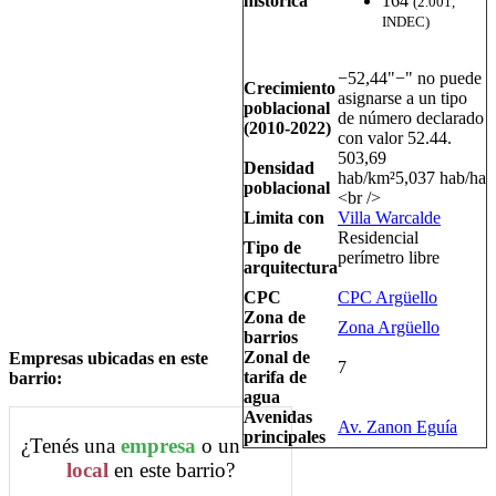
histórica
164
(2.001,
INDEC)
−52,44
"−" no puede
Crecimiento
asignarse a un tipo
poblacional
de número declarado
(2010-2022)
con valor 52.44.
503,69
Densidad
hab/km²
5,037 hab/ha
poblacional
<br />
Limita con
Villa Warcalde
Residencial
Tipo de
perímetro libre
arquitectura
CPC
CPC Argüello
Zona de
Zona Argüello
barrios
Zonal de
Empresas ubicadas en este
7
tarifa de
barrio:
agua
Avenidas
Av. Zanon Eguía
principales
¿Tenés una
empresa
o un
local
en este barrio?